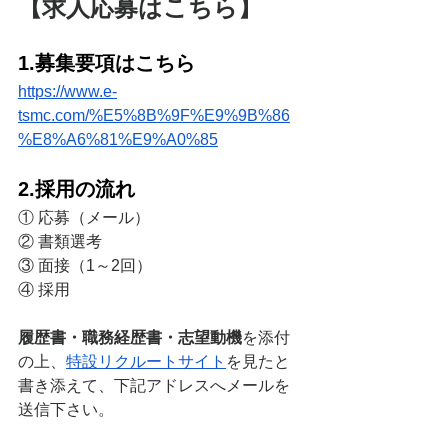
【求人応募はこちら】
1.募集要項はこちら
https://www.e-
tsmc.com/%E5%8B%9F%E9%9B%86
%E8%A6%81%E9%A0%85
2.採用の流れ
① 応募（メール）
② 書類選考
③ 面接（1～2回）
④ 採用
履歴書・職務経歴書・志望動機
を添付
の上、
特設リクルートサイト
を見たと
書き添えて、下記アドレスへメールを
送信下さい。