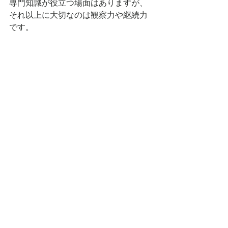
専門知識が役立つ場面はありますが、
それ以上に大切なのは観察力や継続力
です。
TSメリクロン株式会社でも、必ずしも
理系出身である必要はなく、日々の積
み重ねの中で感覚や知識を身につけて
いく人が多くいます。
興味や好奇心があれば、十分に挑戦で
きる仕事です。
Q3. どれくらいで成果が出ますか？
花の品種開発は、すぐに結果が出る仕
事ではありません。
数年単位で試験や改良を繰り返すこと
もあります。
ただし、その分、自分が関わった花が
形になり、市場に出たときの喜びは大
きく、TSメリクロン株式会社でもその
瞬間をやりがいとして感じている社員