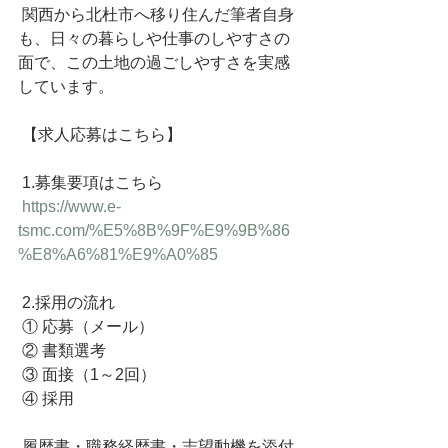
 関西から北杜市へ移り住んだ筆者自身
も、日々の暮らしや仕事のしやすさの
面で、この土地の過ごしやすさを実感
しています。
 【求人応募はこちら】
 1.募集要項はこちら
https://www.e-
tsmc.com/%E5%8B%9F%E9%9B%86
%E8%A6%81%E9%A0%85
 2.採用の流れ
 ① 応募（メール）
 ② 書類選考
 ③ 面接（1～2回）
 ④ 採用
 履歴書・職務経歴書・志望動機を添付