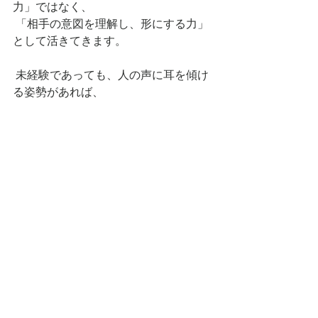
力」ではなく、
 「相手の意図を理解し、形にする力」
として活きてきます。
 未経験であっても、人の声に耳を傾け
る姿勢があれば、
 この仕事に関わることは十分に可能で
す。
 自然豊かな北杜市で、人の声と向き合
いながら、
 新しい花を生み出していく働き方に、
興味を持っていただけたら嬉しいで
す。
 FAQ
 Q1. 未経験でも花の品種開発に関われ
ますか？ 