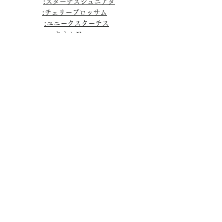
:スターチスシュニアタ
​
:チェリーブロッサム
​
:ユニークスターチス
:エキナセア
フォトギャラリー
BLOG
LINK
​Q&A
​お知らせ
CONTACT
instagram
YOUTUBE​